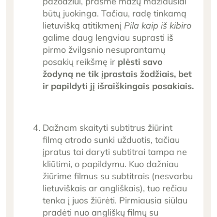
pažodžiui, prasmė mažų mažiausiai
būtų juokinga. Tačiau, radę tinkamą
lietuvišką atitikmenį
Pila kaip iš kibiro
galime daug lengviau suprasti iš
pirmo žvilgsnio nesuprantamų
posakių reikšmę ir
plėsti savo
žodyną ne tik įprastais žodžiais, bet
ir papildyti jį išraiškingais posakiais.
Dažnam skaityti subtitrus žiūrint
filmą atrodo sunki užduotis, tačiau
įpratus tai daryti subtitrai tampa ne
kliūtimi, o papildymu. Kuo dažniau
žiūrime filmus su subtitrais (nesvarbu
lietuviškais ar angliškais), tuo rečiau
tenka į juos žiūrėti. Pirmiausia siūlau
pradėti nuo angliškų filmų su