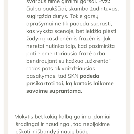
svarbūs filme girdimi garsai. Pvz.:
čiulba paukščiai, skamba žadintuvas,
sugirgžda durys. Tokie garsų
aprašymai ne tik padeda suprasti,
kas vyksta scenoje, bet leidžia plėsti
žodyną kasdienėmis frazėmis. Juk
neretai nutinka taip, kad pasimiršta
pati elementariausia frazė arba
bendraujant su kažkuo „užkrenta“
rodos pats akivaizdžiausias
pasakymas, tad SKN
padeda
pasikartoti tai, ką kartais laikome
savaime suprantama.
Mokytis bet kokią kalbą galima įdomiai,
išradingai ir naudingai, tad nebijokime
ieškoti ir išbandyti naujų būdų.