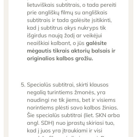
lietuviškais subtitrais, o tada pereiti
prie angliškų filmų su angliškais
subtitrais ir tada galėsite įsitikinti,
kad į subtitrus akys nukryps tik
išgirdus naują žodį ar veikėjui
neaiškiai kalbant, o jūs
galėsite
mėgautis tikrais aktorių balsais ir
originalios kalbos grožiu.
Specialūs subtitrai, skirti klausos
negalią turintiems žmonės, yra
naudingi ne tik jiems, bet ir visiems
norintiems plėsti savo kalbos žinias.
Šie specialūs subtitrai (liet. SKN arba
angl. SDH) nuo įprastų skiriasi tuo,
kad į juos yra įtraukiami ir visi