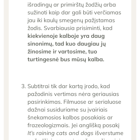
išradingų ar primirštų žodžių arba
sužinoti kaip dar gali būti verčiamas
jau iki kaulų smegenų pažįstamas
žodis. Svarbiausia prisiminti, kad
kiekvienoje kalboje yra daug
sinonimų, tad kuo daugiau jų
žinosime ir vartosime, tuo
turtingesnė bus mūsų kalba.
Subtitrai tik dar kartą įrodo, kad
pažodinis vertimas nėra geriausias
pasirinkimas. Filmuose ar serialuose
dažnai susiduriame su įvairiais
šnekamosios kalbos posakiais ar
frazeologizmais. Jei anglišką posakį
It’s raining cats and dogs
išverstume