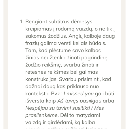
Rengiant subtitrus dėmesys
kreipiamas į rodomą vaizdą, o ne tik į
sakomus žodžius. Anglų kalboje daug
frazių galima versti keliais būdais.
Tam, kad plėstume savo kalbos
žinias neužtenka žinoti pagrindinę
žodžio reikšmę, svarbu žinoti ir
retesnes reikšmes bei galimas
konstrukcijas. Svarbu prisiminti, kad
dažnai daug kas priklauso nuo
konteksto. Pvz.:
I missed you
gali būti
išversta kaip
Aš tavęs pasiilgau
arba
Nespėjau su tavimi susitikti / Mes
prasilenkėme
. Dėl to matydami
vaizdą ir girdėdami, ką kalba