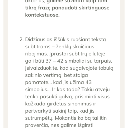
aktorius,
galime sužinoti kaip tam
tikrą frazę panaudoti skirtinguose
kontekstuose.
Didžiausias iššūkis ruošiant tekstą
subtitrams – ženklų skaičiaus
ribojimas. Įprastai subtitrų eilutėje
gali būti 37 – 42 simboliai su tarpais.
Įsivaizduokite, kad sugalvojote tobulą
sakinio vertimą, bet staiga
pamatote… kad jis užima 43
simbolius… Ir kas tada? Tokiu atveju
tenka pasukti galvą, prisiminti visus
kažkada girdėtus sinonimus ir
pertvarkyti sakinį taip, kad jis
sutrumpėtų. Mokantis kalbą tai itin
praverčia, nes galime išgirsti