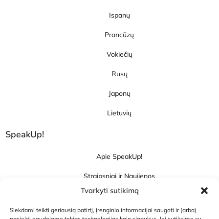
Ispanų
Prancūzų
Vokiečių
Rusų
Japonų
Lietuvių
SpeakUp!
Apie SpeakUp!
Straipsniai ir Naujienos
Tvarkyti sutikimą
Karjera
Siekdami teikti geriausią patirtį, įrenginio informacijai saugoti ir (arba)
Kontaktai
pasiekti naudojame tokias technologijas kaip slapukus. Jei sutiksime su