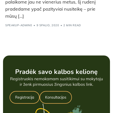
palaikome jau ne vienerius metus, šį rudenį
pradedame ypač pozityviai nusiteikę – prie
mūsų […]
SPEAKUP-ADMIN0
9 SPALIO, 2020
2 MIN READ
Pradėk savo kalbos kelionę
Registruokis nemokamam susitikimui su mokytoju
ir ženk pirmuosius žingsnius kalbos link.
Registracija
Konsultacijos