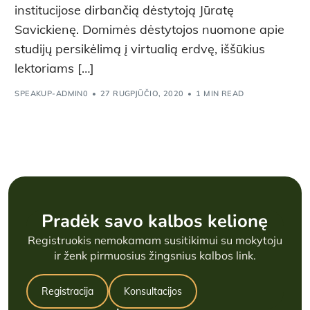
institucijose dirbančią dėstytoją Jūratę
Savickienę. Domimės dėstytojos nuomone apie
studijų persikėlimą į virtualią erdvę, iššūkius
lektoriams […]
SPEAKUP-ADMIN0
27 RUGPJŪČIO, 2020
1 MIN READ
Pradėk savo kalbos kelionę
Registruokis nemokamam susitikimui su mokytoju
ir ženk pirmuosius žingsnius kalbos link.
Registracija
Konsultacijos