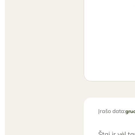
Įrašo data:
gru
Štai ir vėl 