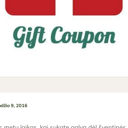
odžio 9, 2016
tas metų laikas, kai sukate galvą dėl šventinė