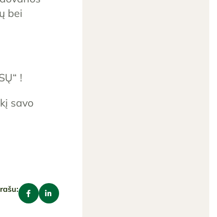
ų bei
SŲ“ !
kį savo
įrašu: