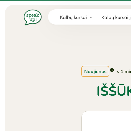
Kalbų kursai
Kalbų kursai
Anglų
Ispanų
Prancūzų
< 1
mi
Naujienos
Vokiečių
IŠŠŪ
Rusų
Japonų
Lietuvių