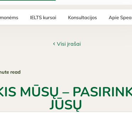
 įmonėms
IELTS kursai
Konsultacijos
Apie Spea
Visi įrašai
nute read
KIS MŪSŲ – PASIRIN
JŪSŲ