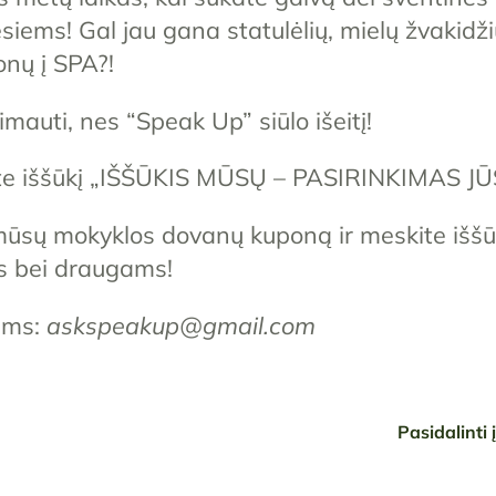
siems! Gal jau gana statulėlių, mielų žvakidži
nų į SPA?!
imauti, nes “Speak Up” siūlo išeitį!
e iššūkį „IŠŠŪKIS MŪSŲ – PASIRINKIMAS JŪ
 mūsų mokyklos dovanų kuponą ir meskite iššū
s bei draugams!
ums:
askspeakup@gmail.com
Pasidalinti 