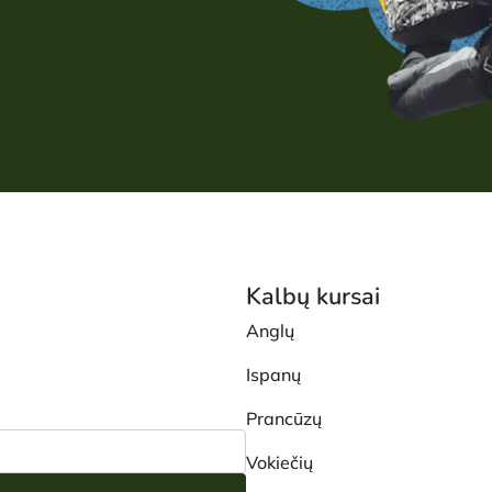
Kalbų kursai
Anglų
Ispanų
Prancūzų
Vokiečių