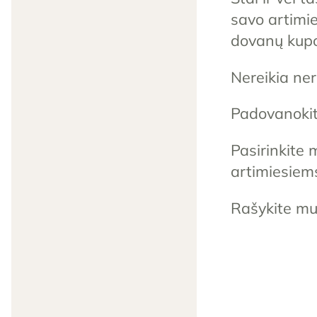
savo artimie
dovanų kupo
Nereikia ner
Padovanokit
Pasirinkite
artimiesiem
Rašykite m