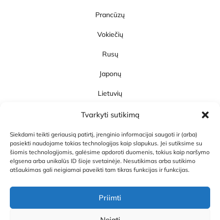
Prancūzų
Vokiečių
Rusų
Japonų
Lietuvių
SpeakUp!
Tvarkyti sutikimą
Apie SpeakUp!
Siekdami teikti geriausią patirtį, įrenginio informacijai saugoti ir (arba)
Straipsniai ir Naujienos
pasiekti naudojame tokias technologijas kaip slapukus. Jei sutiksime su
šiomis technologijomis, galėsime apdoroti duomenis, tokius kaip naršymo
Karjera
elgsena arba unikalūs ID šioje svetainėje. Nesutikimas arba sutikimo
atšaukimas gali neigiamai paveikti tam tikras funkcijas ir funkcijas.
Kontaktai
Priimti
Neigti