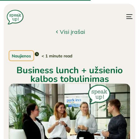
Visi įrašai
< 1
minute read
Naujienos
Business lunch + užsienio
kalbos tobulinimas