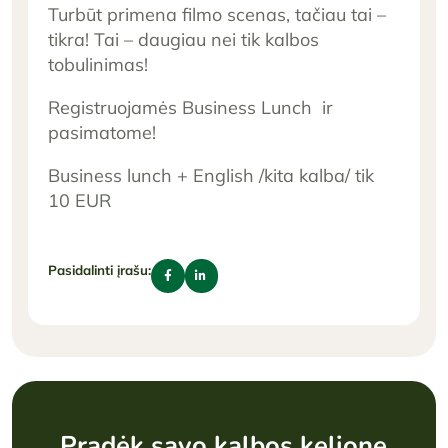
Turbūt primena filmo scenas, tačiau tai –
tikra! Tai – daugiau nei tik kalbos
tobulinimas!
Registruojamės Business Lunch ir
pasimatome!
Business lunch + English /kita kalba/ tik
10 EUR
Pasidalinti įrašu:
Pradėk savo kalbos kelionę